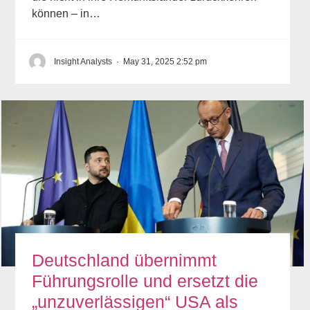
können – in…
Insight Analysts
·
May 31, 2025 2:52 pm
Deutschland übernimmt
Führungsrolle und ersetzt die
„unzuverlässigen“ USA als