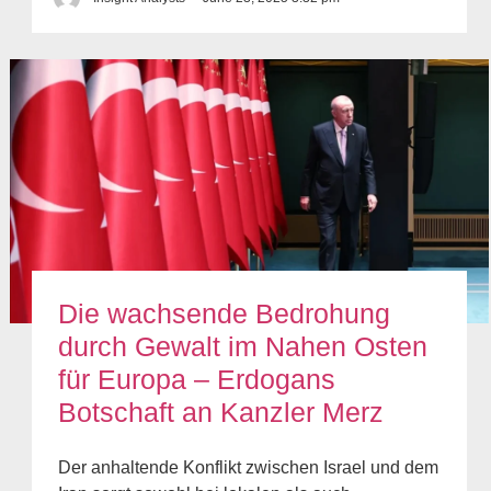
Die wachsende Bedrohung
durch Gewalt im Nahen Osten
für Europa – Erdogans
Botschaft an Kanzler Merz
Der anhaltende Konflikt zwischen Israel und dem