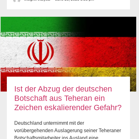
Ist der Abzug der deutschen
Botschaft aus Teheran ein
Zeichen eskalierender Gefahr?
Deutschland unternimmt mit der
vorübergehenden Auslagerung seiner Teheraner
Botschaftsmitarbeiter ins Ausland eine