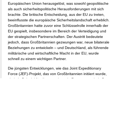
Europäischen Union herausgelöst, was sowohl geopolitische
als auch sicherheitspolitische Herausforderungen mit sich
brachte. Die britische Entscheidung, aus der EU zu treten,
beeinflusste die europäische Sicherheitslandschaft erheblich.
Großbritannien hatte zuvor eine Schlüsselrolle innerhalb der
EU gespielt, insbesondere im Bereich der Verteidigung und
der strategischen Partnerschaften. Der Austritt bedeutete
jedoch, dass Großbritannien gezwungen war, neue bilaterale
Beziehungen zu entwickeln – und Deutschland, als führende
militärische und wirtschaftliche Macht in der EU, wurde
schnell zu einem wichtigen Partner.
Die jüngsten Entwicklungen, wie das Joint Expeditionary
Force (JEF)-Projekt, das von Großbritannien initiiert wurde,
sind ein Beispiel für diese wachsende Zusammenarbeit. Das
JEF, zu dem neben Großbritannien und Deutschland auch
andere nordische und baltische Staaten gehören, dient als
Plattform für militärische Kooperation und Einsätze in
Krisenregionen. Diese Initiative hebt nicht nur die militärische
Zusammenarbeit hervor, sondern auch die geopolitische
Rolle, die beide Länder im globalen Kontext spielen wollen.