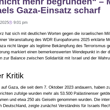
 nicht mehr begründen“ – 
sraels Gaza-Einsatz scharf
 2025
9:01 pm
z hat sich mit deutlichen Worten gegen die israelischen Mil
einer Veranstaltung des WDR Europaforums 2025 erklärte M
Gaza nicht länger als legitime Bekämpfung des Terrorismus ge
erung markiert einen bemerkenswerten Wendepunkt in der 
en zur Balance zwischen Solidarität mit Israel und der Wahr
 Kritik
fe auf Gaza, die seit dem 7. Oktober 2023 andauern, haben z
Berichten zufolge wurden mehr als 53.500 Palästinenser getö
amen und etwa 250 als Geiseln genommen wurden. Die inter
h Deutschland, zeigte zunächst Verständnis für Israels Rech