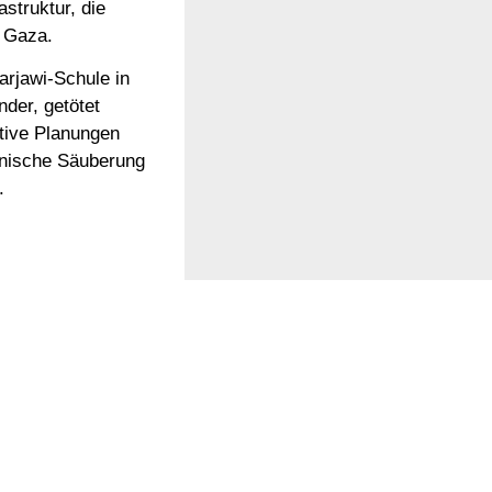
astruktur, die
n Gaza.
arjawi-Schule in
der, getötet
ative Planungen
thnische Säuberung
.
os zusehen könne,
astung der
htfertigt werden
nale Normen