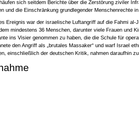
äufen sich seitdem Berichte über die Zerstörung ziviler Infr
gen und die Einschränkung grundlegender Menschenrechte i
s Ereignis war der israelische Luftangriff auf die Fahmi al-J
dem mindestens 36 Menschen, darunter viele Frauen und Kin
tante ins Visier genommen zu haben, die die Schule für oper
nete den Angriff als „brutales Massaker“ und warf Israel e
en, einschließlich der deutschen Kritik, nahmen daraufhin zu
gnahme
s Deutschland als „besonderer Freund“ Israels nicht tatenl
echt verletzt werde. Er erklärte, dass die fortgesetzte Bel
icht länger mit der Bekämpfung des Hamas-Terrorismus gerec
ass Deutschland klare Worte finden müsse, wenn internatio
wenn dies die enge Partnerschaft zu Israel betreffe.
 Reaktionen