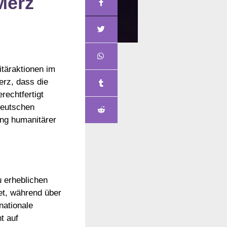
Merz
itäraktionen im
erz, dass die
rechtfertigt
deutschen
ung humanitärer
u erheblichen
tet, während über
nationale
t auf