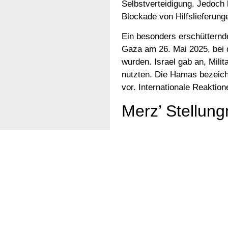
Selbstverteidigung. Jedoch h
Blockade von Hilfslieferun
Ein besonders erschütternde
Gaza am 26. Mai 2025, bei 
wurden. Israel gab an, Mili
nutzten. Die Hamas bezeich
vor. Internationale Reaktion
Merz’ Stellun
Friedrich Merz betonte, das
wenn das humanitäre Völkerr
Zivilbevölkerung in Gaza n
könne. Merz unterstrich, d
überschritten würden, auch 
Internationale