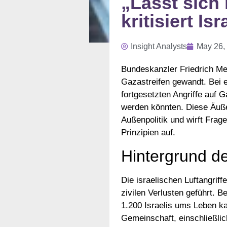
„Lässt sich
kritisiert I
Insight Analysts
May 26,
Bundeskanzler Friedrich Mer
Gazastreifen gewandt. Bei 
fortgesetzten Angriffe auf 
werden könnten. Diese Äuß
Außenpolitik und wirft Frag
Prinzipien auf.
Hintergrund der
Die israelischen Luftangrif
zivilen Verlusten geführt. 
1.200 Israelis ums Leben k
Gemeinschaft, einschließlic