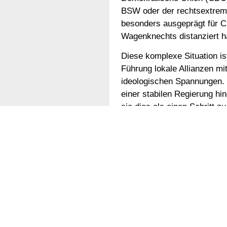
BSW oder der rechtsextreme
besonders ausgeprägt für CD
Wagenknechts distanziert h
Diese komplexe Situation is
Führung lokale Allianzen mi
ideologischen Spannungen. 
einer stabilen Regierung h
sie dies als einen Schritt z
Wagenknechts Einfluss reicht
außenpolitische Rahmenwerk
ausgesprochen, die die US-P
unterstreicht damit ihre Anz
warnen. Umfragen zeigen ei
sie für eine regionale Regi
Ihre Plattform vereint linke
strengere Einwanderungskon