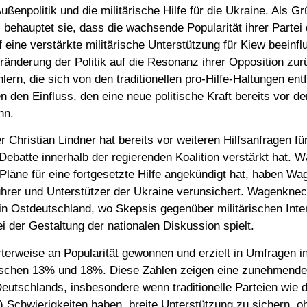
ßenpolitik und die militärische Hilfe für die Ukraine. Als G
ehauptet sie, dass die wachsende Popularität ihrer Partei 
 eine verstärkte militärische Unterstützung für Kiew beeinfl
ränderung der Politik auf die Resonanz ihrer Opposition zu
ern, die sich von den traditionellen pro-Hilfe-Haltungen ent
n den Einfluss, den eine neue politische Kraft bereits vor d
nn.
 Christian Lindner hat bereits vor weiteren Hilfsanfragen fü
 Debatte innerhalb der regierenden Koalition verstärkt hat. 
Pläne für eine fortgesetzte Hilfe angekündigt hat, haben W
ührer und Unterstützer der Ukraine verunsichert. Wagenknec
in Ostdeutschland, wo Skepsis gegenüber militärischen Inte
ei der Gestaltung der nationalen Diskussion spielt.
rweise an Popularität gewonnen und erzielt in Umfragen i
schen 13% und 18%. Diese Zahlen zeigen eine zunehmende
Deutschlands, insbesondere wenn traditionelle Parteien wie d
Schwierigkeiten haben, breite Unterstützung zu sichern, oh