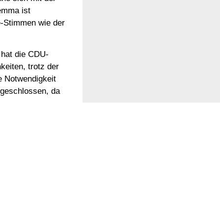
emma ist
fe-Stimmen wie der
n hat die CDU-
eiten, trotz der
e Notwendigkeit
sgeschlossen, da
ie das
en jede Koalition
 unterstützt, und
che Konflikte
 eine Ansicht, die
iche, gleichzeitig
iese Kombination