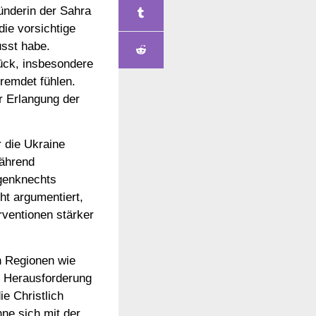
ründerin der Sahra
die vorsichtige
usst habe.
rück, insbesondere
fremdet fühlen.
er Erlangung der
r die Ukraine
Während
agenknechts
ht argumentiert,
rventionen stärker
n Regionen wie
 Herausforderung
ie Christlich
ne sich mit der