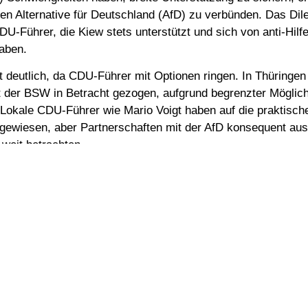
n Alternative für Deutschland (AfD) zu verbünden. Das Dil
U-Führer, die Kiew stets unterstützt und sich von anti-Hil
aben.
t deutlich, da CDU-Führer mit Optionen ringen. In Thüringe
t der BSW in Betracht gezogen, aufgrund begrenzter Möglichk
Lokale CDU-Führer wie Mario Voigt haben auf die praktisch
ingewiesen, aber Partnerschaften mit der AfD konsequent au
u weit betrachten.
 über die Innenpolitik hinaus; sie stellt Bedingungen auf, d
 Deutschlands herausfordern. Sie hat sich entschieden geg
läne zur Stationierung von Raketen in Deutschland bis 2026
iehungskraft auf Wähler, die vor Verstrickungen in ausländis
ne breite Ablehnung der US-Raketenpläne in Ostdeutschland,
erung als widergespiegelt sehen möchte.
 und konservative Positionen: Sie fordert hohe Steuern für Re
trollen und ein ausgewogeneres Verhältnis zu Russland. D