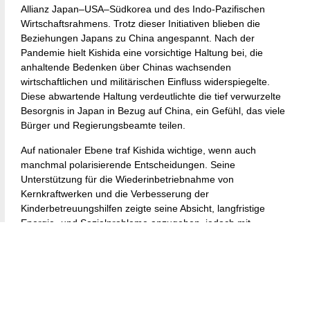
Allianz Japan–USA–Südkorea und des Indo-Pazifischen
Wirtschaftsrahmens. Trotz dieser Initiativen blieben die
Beziehungen Japans zu China angespannt. Nach der
Pandemie hielt Kishida eine vorsichtige Haltung bei, die
anhaltende Bedenken über Chinas wachsenden
wirtschaftlichen und militärischen Einfluss widerspiegelte.
Diese abwartende Haltung verdeutlichte die tief verwurzelte
Besorgnis in Japan in Bezug auf China, ein Gefühl, das viele
Bürger und Regierungsbeamte teilen.
Auf nationaler Ebene traf Kishida wichtige, wenn auch
manchmal polarisierende Entscheidungen. Seine
Unterstützung für die Wiederinbetriebnahme von
Kernkraftwerken und die Verbesserung der
Kinderbetreuungshilfen zeigte seine Absicht, langfristige
Energie- und Sozialprobleme anzugehen, jedoch mit
gemischter öffentlicher Unterstützung. Kishidas Führungsstil,
der für seine Bereitschaft bekannt ist, anderen zuzuhören,
wurde oft als vorsichtig und pragmatisch wahrgenommen.
Seine moderate Herangehensweise fand jedoch nicht immer
Anklang in der Bevölkerung und kontrastierte mit dem
selbstbewussteren politischen Auftreten seines Vorgängers