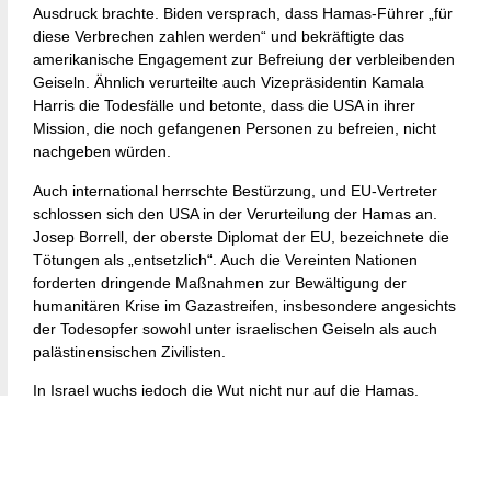
Ausdruck brachte. Biden versprach, dass Hamas-Führer „für
diese Verbrechen zahlen werden“ und bekräftigte das
amerikanische Engagement zur Befreiung der verbleibenden
Geiseln. Ähnlich verurteilte auch Vizepräsidentin Kamala
Harris die Todesfälle und betonte, dass die USA in ihrer
Mission, die noch gefangenen Personen zu befreien, nicht
nachgeben würden.
Auch international herrschte Bestürzung, und EU-Vertreter
schlossen sich den USA in der Verurteilung der Hamas an.
Josep Borrell, der oberste Diplomat der EU, bezeichnete die
Tötungen als „entsetzlich“. Auch die Vereinten Nationen
forderten dringende Maßnahmen zur Bewältigung der
humanitären Krise im Gazastreifen, insbesondere angesichts
der Todesopfer sowohl unter israelischen Geiseln als auch
palästinensischen Zivilisten.
In Israel wuchs jedoch die Wut nicht nur auf die Hamas,
sondern auch auf die Regierung von Premierminister
Benjamin Netanjahu. Die Familien der Geiseln forderten
sofortiges Handeln und drängten auf ein Abkommen zur
Freilassung der noch Gefangenen. Diese Forderungen