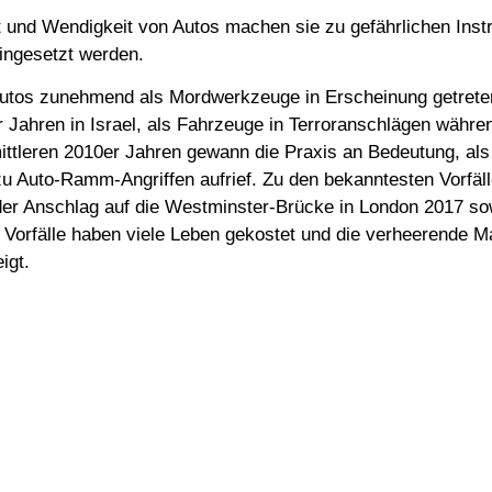
 und Wendigkeit von Autos machen sie zu gefährlichen Ins
eingesetzt werden.
 Autos zunehmend als Mordwerkzeuge in Erscheinung getrete
 Jahren in Israel, als Fahrzeuge in Terroranschlägen währen
ittleren 2010er Jahren gewann die Praxis an Bedeutung, als
zu Auto-Ramm-Angriffen aufrief. Zu den bekanntesten Vorfäl
der Anschlag auf die Westminster-Brücke in London 2017 sow
 Vorfälle haben viele Leben gekostet und die verheerende M
igt.
sich auch in China und den USA. Obwohl oft politische oder r
elen, sind viele dieser Angriffe unzusammenhängend, was die 
fuhr zum Beispiel im Dezember 2024 ein Mann mit anti-islami
menge. Im Februar 2025 tat ein mutmaßlicher Islamist das
griffs in Mannheim im März 2025 hatte keine bekannten ex
esetzte Waffe war dieselbe: ein Auto.