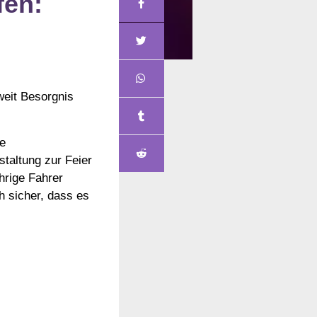
fen:
weit Besorgnis
ne
taltung zur Feier
hrige Fahrer
ch sicher, dass es