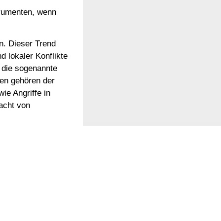
trumenten, wenn
n. Dieser Trend
d lokaler Konflikte
 die sogenannte
len gehören der
ie Angriffe in
acht von
eligiöse
Vielfalt der
schen Ansichten in
 Gleiche in
tremistischen