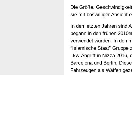
Die Größe, Geschwindigkeit
sie mit böswilliger Absicht 
In den letzten Jahren sind
begann in den frühen 2010er
verwendet wurden. In den m
“Islamische Staat” Gruppe 
Lkw-Angriff in Nizza 2016, 
Barcelona und Berlin. Diese
Fahrzeugen als Waffen geze
Solche Angriffe ereigneten 
Motivationen eine Rolle spi
Vorfälle unterstreicht. So 
Magdeburg in eine Menschen
München. Der Fahrer des An
Verbindungen, aber die eing