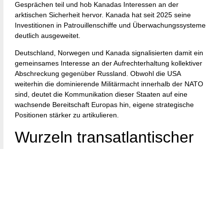
Gesprächen teil und hob Kanadas Interessen an der
arktischen Sicherheit hervor. Kanada hat seit 2025 seine
Investitionen in Patrouillenschiffe und Überwachungssysteme
deutlich ausgeweitet.
Deutschland, Norwegen und Kanada signalisierten damit ein
gemeinsames Interesse an der Aufrechterhaltung kollektiver
Abschreckung gegenüber Russland. Obwohl die USA
weiterhin die dominierende Militärmacht innerhalb der NATO
sind, deutet die Kommunikation dieser Staaten auf eine
wachsende Bereitschaft Europas hin, eigene strategische
Positionen stärker zu artikulieren.
Wurzeln transatlantischer
Spannungen
Das Germany NATO Cold Response signal lässt sich nicht
ohne frühere Spannungen innerhalb des transatlantischen
Bündnisses verstehen. Differenzen über Arktisstrategie und
Sanktionspolitik traten bereits 2025 nach der Rückkehr von
Donald Trump ins Amt deutlicher hervor.