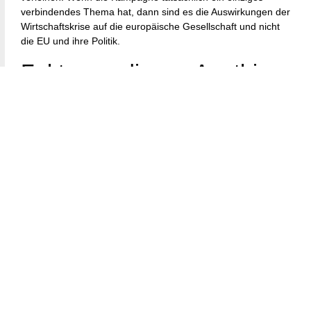
verbindendes Thema hat, dann sind es die Auswirkungen der
Wirtschaftskrise auf die europäische Gesellschaft und nicht
die EU und ihre Politik.
Faktoren, die zur Apathie
beitragen
Die Informationen zeigten, dass Menschen auf der rechten
Seite des politischen Spektrums weniger Interesse an den
Wahlen hatten. Etwa zwei Drittel der Wähler der Mitte-
Rechts-Christlich-Demokratischen Union (CDU/CSU) und 21
% der Anhänger der rechtsextremen Partei Alternative für
Deutschland (AfD) zeigten geringes bis mäßiges Interesse
an den EU-Wahlen. Lediglich 3 % der Grünen-Anhänger, 16
% der sozialistischen Linkspartei-Mitglieder und 10 % der
Befragten aus dem Mitte-Links-Lager der
Sozialdemokratischen Partei (SPD) zeigten wenig Interesse
an der Wahl 2018. Etwa 75 % der Befragten nannten
Migration als ihre größte Wahlsorge, während 63 % der
potenziellen Wähler Sicherheit und Verteidigung als ihre