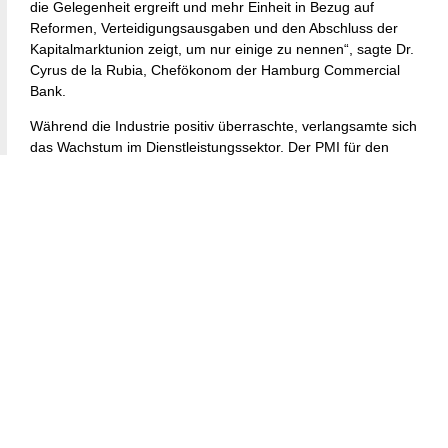
die Gelegenheit ergreift und mehr Einheit in Bezug auf
Reformen, Verteidigungsausgaben und den Abschluss der
Kapitalmarktunion zeigt, um nur einige zu nennen“, sagte Dr.
Cyrus de la Rubia, Chefökonom der Hamburg Commercial
Bank.
Während die Industrie positiv überraschte, verlangsamte sich
das Wachstum im Dienstleistungssektor. Der PMI für den
Dienstleistungssektor fiel auf 50,4 von 50,6 im Februar und
verfehlte die Erwartungen von 51.
Ein weiterer positiver Punkt war die deutliche Verlangsamung
des Inflationsdrucks. Die Rate der Input-Kosten-Inflation –
ein Maß für das, was Unternehmen für Materialien und
Dienstleistungen zahlen – verlangsamt sich auf den
niedrigsten Wert seit November und beendet eine
fünfmonatige Reihe der Beschleunigung. Ebenso
verlangsamte sich die Inflation bei Verkaufspreisen, der
Anstieg war der schwächste im Jahr 2025.
Dies könnte der Europäischen Zentralbank mehr Spielraum
verschaffen, wenn sie über den Zeitpunkt nachdenkt, an dem