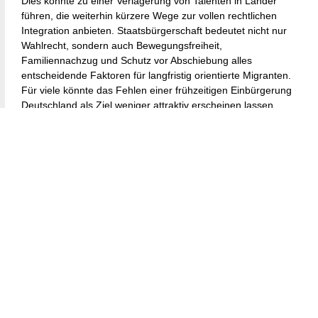
Dies könnte zu einer Verlagerung von Talenten in Länder
führen, die weiterhin kürzere Wege zur vollen rechtlichen
Integration anbieten. Staatsbürgerschaft bedeutet nicht nur
Wahlrecht, sondern auch Bewegungsfreiheit,
Familiennachzug und Schutz vor Abschiebung alles
entscheidende Faktoren für langfristig orientierte Migranten.
Für viele könnte das Fehlen einer frühzeitigen Einbürgerung
Deutschland als Ziel weniger attraktiv erscheinen lassen.
Integration und
gesellschaftlicher
Zusammenhalt
Befürworter der Reform argumentieren, dass eine längere
Aufenthaltsdauer eine tiefere Integration ermögliche.
Migranten hätten dadurch mehr Zeit, Sprache, Kultur und
gesellschaftliche Normen zu verinnerlichen, bevor sie die
Staatsbürgerschaft erhalten. Diese Sichtweise versteht
Einbürgerung als Belohnung für nachgewiesene Bindung und
kulturelle Anpassung.