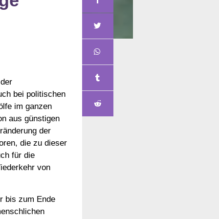
ige
 der
ch bei politischen
ölfe im ganzen
on aus günstigen
eränderung der
ren, die zu dieser
ch für die
Wiederkehr von
er bis zum Ende
menschlichen