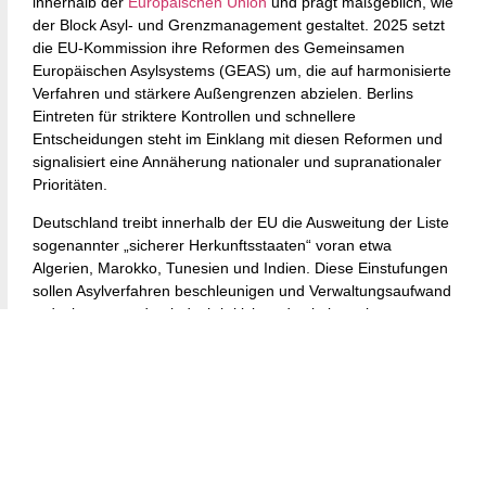
innerhalb der
Europäischen Union
und prägt maßgeblich, wie
der Block Asyl- und Grenzmanagement gestaltet. 2025 setzt
die EU-Kommission ihre Reformen des Gemeinsamen
Europäischen Asylsystems (GEAS) um, die auf harmonisierte
Verfahren und stärkere Außengrenzen abzielen. Berlins
Eintreten für striktere Kontrollen und schnellere
Entscheidungen steht im Einklang mit diesen Reformen und
signalisiert eine Annäherung nationaler und supranationaler
Prioritäten.
Deutschland treibt innerhalb der EU die Ausweitung der Liste
sogenannter „sicherer Herkunftsstaaten“ voran etwa
Algerien, Marokko, Tunesien und Indien. Diese Einstufungen
sollen Asylverfahren beschleunigen und Verwaltungsaufwand
reduzieren, werden jedoch kritisiert, da sie komplexe
Fluchtursachen vereinfachen. Diese Entwicklung zeigt
Deutschlands Bestreben, ein vorhersehbareres und stärker
sicherheitsorientiertes europäisches Asylsystem zu
etablieren.
Deutschlands Rolle in der