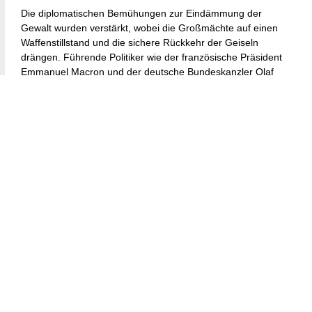
Die diplomatischen Bemühungen zur Eindämmung der
Gewalt wurden verstärkt, wobei die Großmächte auf einen
Waffenstillstand und die sichere Rückkehr der Geiseln
drängen. Führende Politiker wie der französische Präsident
Emmanuel Macron und der deutsche Bundeskanzler Olaf
Scholz haben den Iran in separaten Appellen dazu
aufgefordert, den Konflikt nicht zu verschärfen. Sie warnten
davor, dass Angriffe auf Israel die Region weiter
destabilisieren und Friedensaussichten gefährden könnten.
Diese Stellungnahmen spiegeln das wachsende Bewusstsein
wider, dass der Nahe Osten am Rande einer breiteren
Auseinandersetzung steht, die nicht nur für Israel und
Palästina, sondern für die gesamte Region katastrophale
Folgen haben könnte.
Der Iran hat jedoch an seiner Rhetorik festgehalten, wobei
Präsident Masoud Pezeshkian erklärte, dass diplomatische
Lösungen zwar bevorzugt würden, der Iran jedoch das Recht
habe, auf das, was er als israelische Aggression betrachtet,
zu reagieren. Diese trotzige Haltung verdeutlicht die
komplexen Dynamiken, bei denen die Appelle westlicher