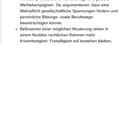
Werbekampagnen. Sie argumentieren, dass eine
Wehrpflicht gesellschaftliche Spannungen fördern und
persönliche Bildungs- sowie Berufswege
beeinträchtigen könnte.
Befürworter einer möglichen Musterung sehen in
einem flexiblen rechtlichen Rahmen mehr
Krisenfestigkeit. Freiwilligkeit soll bestehen bleiben,
gleichzeitig soll der Staat im Ernstfall auf verpflichtende
Instrumente zurückgreifen können.
Pragmatische Stimmen betrachten verpflichtende
Maßnahmen als letztes Mittel. Sollten freiwillige
Programme den Personalbedarf nicht decken, könne
eine gesetzlich geregelte Einführung der Wehrpflicht
notwendig werden.
Innerhalb von CDU/CSU, SPD und weiteren politischen
Kräften werden derzeit sowohl politische Risiken als auch
sicherheitspolitische Vorteile eines solchen Stufenmodells
intensiv diskutiert.
Möglicher Aufbau eines