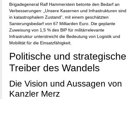
Brigadegeneral Ralf Hammerstein betonte den Bedarf an
Verbesserungen: „Unsere Kasernen und Infrastrukturen sind
in katastrophalem Zustand“, mit einem geschätzten
Sanierungsbedarf von 67 Milliarden Euro. Die geplante
Zuweisung von 1,5 % des BIP für militärrelevante
Infrastruktur unterstreicht die Bedeutung von Logistik und
Mobilität für die Einsatzfähigkeit.
Politische und strategische
Treiber des Wandels
Die Vision und Aussagen von
Kanzler Merz
Kanzler Friedrich Merz ist die treibende Kraft hinter der
deutschen Verteidigungswende. Er kritisierte die „trügerische
Sicherheit“ der vergangenen Dekade und forderte, dass
Deutschland „die stärkste konventionelle Armee Europas“
werden müsse. Merz strebt Ausgaben von bis zu 5 % des