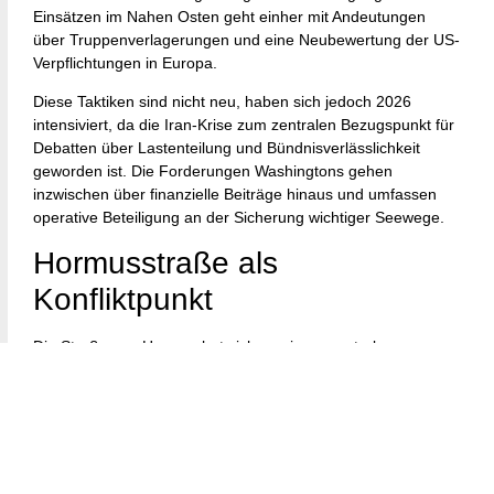
Einsätzen im Nahen Osten geht einher mit Andeutungen
über Truppenverlagerungen und eine Neubewertung der US-
Verpflichtungen in Europa.
Diese Taktiken sind nicht neu, haben sich jedoch 2026
intensiviert, da die Iran-Krise zum zentralen Bezugspunkt für
Debatten über Lastenteilung und Bündnisverlässlichkeit
geworden ist. Die Forderungen Washingtons gehen
inzwischen über finanzielle Beiträge hinaus und umfassen
operative Beteiligung an der Sicherung wichtiger Seewege.
Hormusstraße als
Konfliktpunkt
Die Straße von Hormus hat sich zu einem zentralen
Streitpunkt entwickelt. Als Schlüsselroute für den globalen
Energiehandel hat ihre Sicherheit weitreichende
wirtschaftliche Bedeutung. Die USA argumentieren, dass die
Sicherung freier Schifffahrt im Interesse der NATO insgesamt
liege.