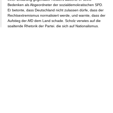
Bedenken als Abgeordneter der sozialdemokratischen SPD.
Er betonte, dass Deutschland nicht zulassen dürfe, dass der
Rechtsextremismus normalisiert werde, und warnte, dass der
Aufstieg der AfD dem Land schade. Scholz verwies auf die
spaltende Rhetorik der Partei, die sich auf Nationalismus,
anti-migrationspolitische Maßnahmen und eine zunehmend
pro-russische Haltung konzentriert. Er argumentierte, dass
diese Elemente die deutsche Wirtschaft schwächen, die
gesellschaftliche Einheit zersetzen und den internationalen
Ruf des Landes trüben.
Die Auswirkungen dieser Ergebnisse beschränken sich
jedoch nicht nur auf den Erfolg der AfD. Sie spiegeln auch die
Unzufriedenheit mit der Koalitionsregierung von Scholz wider,
die Schwierigkeiten hatte, Einheit zu bewahren. Alle drei
Koalitionspartner – SPD, Grüne und die pro-business Freien
Demokraten – verloren in den Wahlen an Boden. Die SPD
sicherte sich zwar noch genügend Stimmen, um im
Parlament zu bleiben, verzeichnete jedoch einen spürbaren
Rückgang. Unterdessen verfehlten die Grünen und die
Freien Demokraten in Thüringen die 5-Prozent-Hürde und