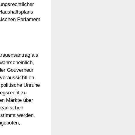
ungsrechtlicher
Haushaltsplans
sischen Parlament
strauensantrag als
wahrscheinlich,
 der Gouverneur
voraussichtlich
 politische Unruhe
iegsrecht zu
hen Märkte über
reanischen
estimmt werden,
ngeboten,