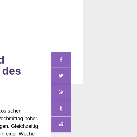
d
 des
zösischen
ochmittag höher.
en. Gleichzeitig
 in einer Woche