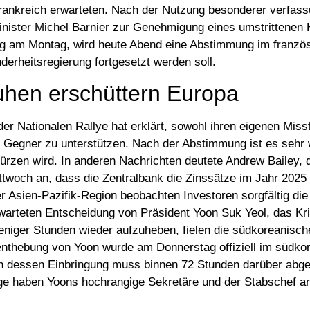
Frankreich erwarteten. Nach der Nutzung besonderer verfass
nister Michel Barnier zur Genehmigung eines umstrittenen 
 am Montag, wird heute Abend eine Abstimmung im franzö
nderheitsregierung fortgesetzt werden soll.
ruhen erschüttern Europa
 der Nationalen Rallye hat erklärt, sowohl ihren eigenen Mis
n Gegner zu unterstützen. Nach der Abstimmung ist es sehr 
türzen wird. In anderen Nachrichten deutete Andrew Bailey,
twoch an, dass die Zentralbank die Zinssätze im Jahr 2025 
r Asien-Pazifik-Region beobachten Investoren sorgfältig die
warteten Entscheidung von Präsident Yoon Suk Yeol, das Kr
weniger Stunden wieder aufzuheben, fielen die südkoreanisc
enthebung von Yoon wurde am Donnerstag offiziell im südko
ch dessen Einbringung muss binnen 72 Stunden darüber abg
lge haben Yoons hochrangige Sekretäre und der Stabschef a