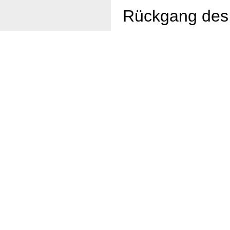
Rückgang des 
Der Stoxx 600, der Aktien 
%, da die europäischen Mä
fielen, erzielten Einzelha
regionalen Börsen verzeich
Plus von 1 %, nachdem er R
der FTSE im Vereinigten Kön
Le Pens Nationale Rallye R
Regierung könnte bereits am
haben, um sich gegen einen
Juni war die Nationale Rall
mächtigsten Einflussnehmeri
von Le Pen geforderten Änd
unterstützen werde, was die
Deutschland st