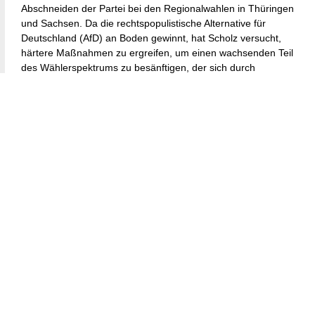
Abschneiden der Partei bei den Regionalwahlen in Thüringen
und Sachsen. Da die rechtspopulistische Alternative für
Deutschland (AfD) an Boden gewinnt, hat Scholz versucht,
härtere Maßnahmen zu ergreifen, um einen wachsenden Teil
des Wählerspektrums zu besänftigen, der sich durch
Migration bedroht fühlt. Diese politische Kalkulation wird
voraussichtlich die Haltung Deutschlands zur Migration bis zu
den Parlamentswahlen 2025 prägen, da Migration ein
zentrales Thema für die Wählerschaft bleibt.
Die Reaktion der griechischen Regierung auf Berlins
Verschärfung der Grenzkontrollen war eine der Ablehnung.
Athen ist entschlossen, für einen Migrationspakt zu kämpfen,
der sicherstellt, dass alle EU-Staaten Verantwortung für die
Verwaltung der Migrationsströme übernehmen. Griechenland
hat wiederholt betont, dass die südlichen Staaten nicht
erwartet werden können, den Großteil der Last zu tragen,
während andere Länder relativ unberührt von der Krise
bleiben. Diese Haltung hat Griechenland dazu veranlasst,
Allianzen mit anderen EU-Staaten zu suchen, insbesondere
mit Österreich und Polen, die ähnliche Bedenken hinsichtlich
der Migrationssituation und der Handhabung durch die EU