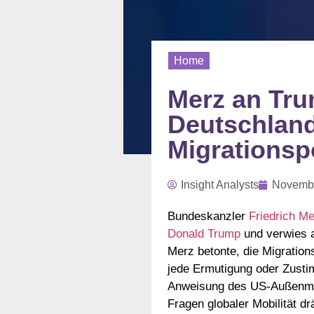
Home
Merz an Tru
Deutschland
Migrationspo
Insight Analysts
Novembe
Bundeskanzler
Friedrich M
Donald Trump
und verwies a
Merz betonte, die Migration
jede Ermutigung oder Zusti
Anweisung des US-Außenmini
Fragen globaler Mobilität dr