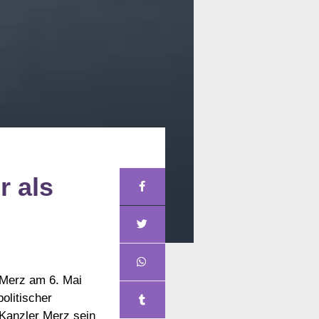
r als
 Merz am 6. Mai
olitischer
 Kanzler Merz sein