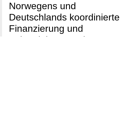
Norwegens und
Deutschlands koordinierte
Finanzierung und
Industriekooperation
Norwegens Beitrag zur
Finanzierung und
Technologieentwicklung
Norwegen spielt zunehmend eine aktive Rolle innerhalb der
NATO. Premierminister Jonas Gahr Støre bestätigte nicht nur
die finanzielle Beteiligung an der Patriot-Lieferung, sondern
auch die Zusammenarbeit mit der Ukraine bei der
Entwicklung von Luftabwehrtechnologie.
Ein Schwerpunkt liegt auf der Kooperation zwischen
Kongsberg Defence & Aerospace und ukrainischen Partnern