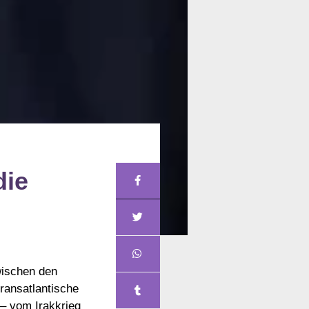
die
wischen den
ransatlantische
– vom Irakkrieg