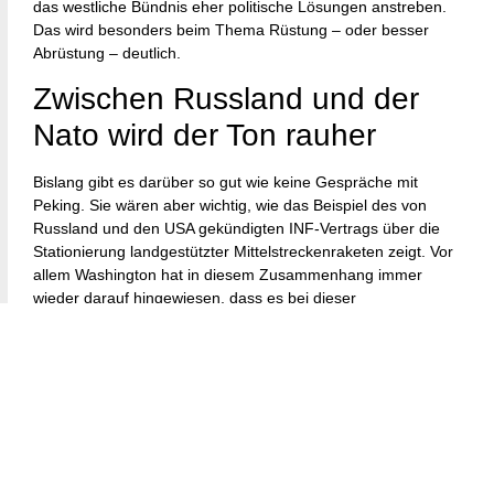
das westliche Bündnis eher politische Lösungen anstreben.
Das wird besonders beim Thema Rüstung – oder besser
Abrüstung – deutlich.
Zwischen Russland und der
Nato wird der Ton rauher
Bislang gibt es darüber so gut wie keine Gespräche mit
Peking. Sie wären aber wichtig, wie das Beispiel des von
Russland und den USA gekündigten INF-Vertrags über die
Stationierung landgestützter Mittelstreckenraketen zeigt. Vor
allem Washington hat in diesem Zusammenhang immer
wieder darauf hingewiesen, dass es bei dieser
Waffengattung keine entsprechende Vereinbarungen mit
China gibt.
Beim Verhältnis zu Russland haben die Nato-Mitglieder trotz
aller Unterschiede im Ton die wesentlichen Antworten
gegeben. Nach der völkerrechtswidrigen Annexion der Krim
durch Russland und dem anschließend durch Moskau
unterstützten Krieg in der Ostukraine hat das Bündnis die