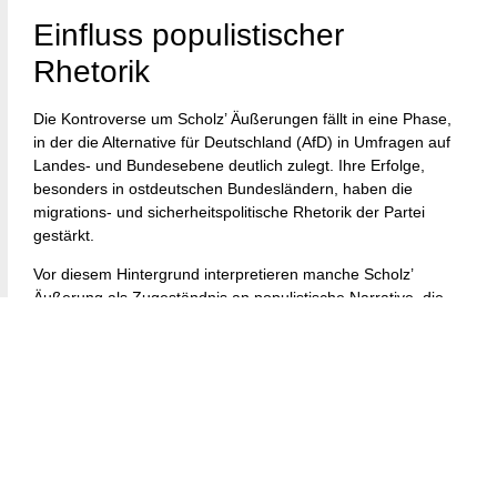
Einfluss populistischer
Rhetorik
Die Kontroverse um Scholz’ Äußerungen fällt in eine Phase,
in der die Alternative für Deutschland (AfD) in Umfragen auf
Landes- und Bundesebene deutlich zulegt. Ihre Erfolge,
besonders in ostdeutschen Bundesländern, haben die
migrations- und sicherheitspolitische Rhetorik der Partei
gestärkt.
Vor diesem Hintergrund interpretieren manche Scholz’
Äußerung als Zugeständnis an populistische Narrative, die
„Recht und Ordnung“ sowie „kulturelle Bewahrung“ betonen.
Politische Analysten warnen, dass eine Annäherung zwischen
der Sprache der politischen Mitte und der extremen Rechten
zur Normalisierung ausgrenzender Diskurse beitragen
könnte auch unbeabsichtigt.
Politische Reaktionen