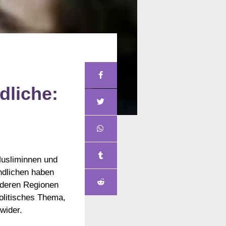
dliche:
n
Musliminnen und
endlichen haben
nderen Regionen
politisches Thema,
 wider.