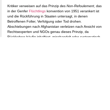
Kritiker verweisen auf das Prinzip des
Non-Refoulement
, das
in der Genfer
Flüchtlings
konvention von 1951 verankert ist
und die Rückführung in Staaten untersagt, in denen
Betroffenen Folter, Verfolgung oder Tod drohen.
Abschiebungen nach Afghanistan verletzen nach Ansicht von
Rechtsexperten und NGOs genau dieses Prinzip, da
Rückkehrer häufig inhaftiert, misshandelt oder systematisch
entrechtet würden. Die humanitäre Lage vor Ort,
einschließlich interner Vertreibung, Nahrungsmittelknappheit
und fehlender medizinischer Versorgung, verschärft die
Problematik.
Innenpolitische Kontroverse
und gesellschaftliche Spaltung
Das Abkommen polarisiert die innenpolitische Debatte.
Marcel Emmerich, migrationspolitischer Sprecher der
Grünen, kritisierte das Vorhaben scharf: „Verhandlungen mit
einer islamistischen Organisation wie den Taliban gefährden
nicht nur die Sicherheit, sondern untergraben demokratische