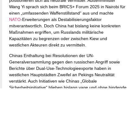
positionieren sich als neutrale Vermittler. Außenminister
Wang Yi sprach sich beim BRICS+ Forum 2025 in Nairobi für
einen „umfassenden Waffenstillstand“ aus und machte
NATO
-Erweiterungen als Destabilisierungsfaktor
mitverantwortlich. Doch China hat bislang keine konkreten
Maßnahmen ergriffen, um Russlands militärische
Kapazitäten zu begrenzen oder zwischen Kiew und
westlichen Akteuren direkt zu vermitteln.
Chinas Enthaltung bei Resolutionen der UN-
Generalversammlung gegen den russischen Angriff sowie
Berichte über Dual-Use-Technologieexporte haben in
westlichen Hauptstädten Zweifel an Pekings Neutralität
verstärkt. Auch Initiativen wie Chinas „Globale
Sicherheitsinitiative“ blieben bislang vage und ohne bindende
Wirkung.
Deutschlands Appelle und
die internationale
Diplomatie