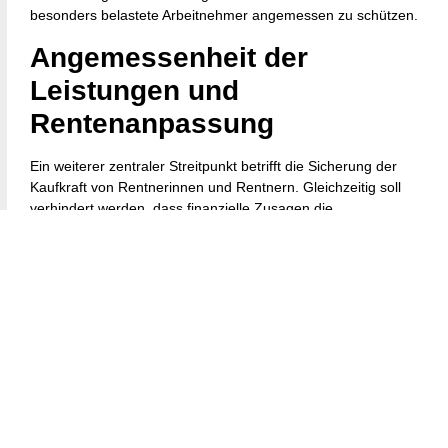
besonders belastete Arbeitnehmer angemessen zu schützen.
Angemessenheit der
Leistungen und
Rentenanpassung
Ein weiterer zentraler Streitpunkt betrifft die Sicherung der
Kaufkraft von Rentnerinnen und Rentnern. Gleichzeitig soll
verhindert werden, dass finanzielle Zusagen die
Tragfähigkeit des Systems überfordern.
Diskutiert werden unter anderem Änderungen bei den
Rentenanpassungsregeln, dem Rentenniveau sowie gezielte
Unterstützungen für Menschen mit niedrigen
Alterseinkommen. Dazu könnten Zuschläge oder stärker
sozial ausgerichtete Leistungsregelungen gehören.
Erweiterung des
Versichertenkreises und