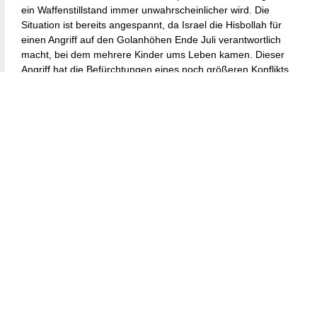
ein Waffenstillstand immer unwahrscheinlicher wird. Die
Situation ist bereits angespannt, da Israel die Hisbollah für
einen Angriff auf den Golanhöhen Ende Juli verantwortlich
macht, bei dem mehrere Kinder ums Leben kamen. Dieser
Angriff hat die Befürchtungen eines noch größeren Konflikts
angeheizt, wobei die Hisbollah kurz davor steht, ihre
Beteiligung weiter auszuweiten.
Als Reaktion auf die zunehmende Gefahr rief das deutsche
Außenministerium am 29. Juli seine Staatsbürger im Libanon
auf, das Land so schnell wie möglich zu verlassen. Die
Dringlichkeit der Nachricht war klar: Die Risiken wuchsen von
Tag zu Tag, und es könnte nicht mehr viel Zeit für eine
Evakuierung bleiben. Sebastian Fischer, ein Sprecher des
deutschen Außenministeriums, betonte die ernste Lage und
drängte deutsche Staatsbürger, den Libanon zu verlassen,
bevor der Konflikt weiter an Intensität gewinne.
Die Krise hat eine gründliche Neubewertung der Rolle
Deutschlands in internationalen Konfliktzonen und seiner
Bereitschaft für schnelle Reaktionsszenarien ausgelöst. Die
Luftwaffe des Landes und militärische Planer haben