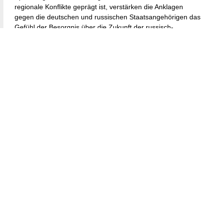
regionale Konflikte geprägt ist, verstärken die Anklagen
gegen die deutschen und russischen Staatsangehörigen das
Gefühl der Besorgnis über die Zukunft der russisch-
westlichen Beziehungen.
Der Plot soll russische Staatsangehörige, die in Deutschland
leben, involviert haben, was wichtige Fragen zur Reichweite
aufwirft, inwieweit ausländische Staatsangehörige in einem
Gastland unbemerkt oder ohne Intervention agieren können.
Deutschland, ein Land, das stolz auf seine offene
Gesellschaft und demokratischen Prinzipien ist, sieht sich
nun der Realität gegenüber, dass feindliche Akteure
möglicherweise innerhalb seiner Grenzen leben und
operieren. Diese Situation verdeutlicht die
Herausforderungen, die mit der Überwachung und
Verhinderung von Aktivitäten ausländischer
Staatsangehöriger verbunden sind, die eine
Sicherheitsbedrohung darstellen könnten, während
gleichzeitig die Rechte und Freiheiten der Einzelnen in einer
demokratischen Gesellschaft gewahrt werden.
Darüber hinaus könnte die angebliche Beteiligung russischer