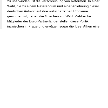
zu überwinden, ist die Verschreibung von Reformen. In einer
Wahl, die zu einem Referendum und einer Ablehnung dieser
deutschen Antwort auf ihre wirtschaftlichen Probleme
geworden ist, gehen die Griechen zur Wahl. Zahlreiche
Mitglieder der Euro-Partnerländer stellen diese Politik
inzwischen in Frage und erwägen sogar die Idee, Athen eine
gewisse Erleichterung für seine Schuldenlast von 317
Milliarden Euro zu gewähren, nachdem das BIP des Landes
fünf Jahre lang schmerzhafte Sparmaßnahmen um mehr als
ein Fünftel geschrumpft hat.
Bekenntnis zur finanziellen
Verantwortung
Vielleicht ein Ausdruck der Erschöpfung Griechenlands ist die
Apathie an die Stelle des Hasses getreten, den die
Mainstream-Medien auf dem Höhepunkt der Krise zum
Ausdruck brachten. Beispielsweise forderte die
Boulevardzeitung Bild 2010 Athen auf, eure Inseln, ihr
bankrotten Griechen und die Akropolis zu verkaufen.
Dennoch sind 68 % der Deutschen gegen einen