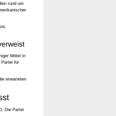
dten rund um
merikanischer
tze,
verweist
iger Mittel in
 Partei für
die erwarteten
sst
D. Die Partei