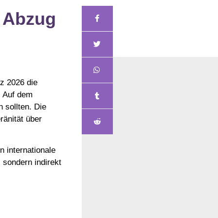
t Abzug
rz 2026 die
. Auf dem
 sollten. Die
ränität über
n internationale
, sondern indirekt