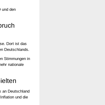
O und den
pruch
e. Dort ist das
len Deutschlands.
hen Stimmungen in
ehr nationale
ielten
k an Deutschland
nflation und die