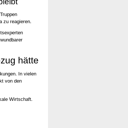
leibt
n Truppen
a zu reagieren.
itsexperten
erwundbarer
bzug hätte
kungen. In vielen
kt von den
kale Wirtschaft.