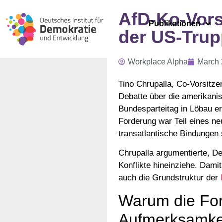
AfD-Ko-Vors
Publikationen
der US-Trup
Workplace Alpha
March 
Tino Chrupalla, Co-Vorsitze
Debatte über die amerikani
Bundesparteitag in Löbau er
Forderung war Teil eines ne
transatlantische Bindungen s
Chrupalla argumentierte, De
Konflikte hineinziehe. Damit 
auch die Grundstruktur der
Warum die Fo
Aufmerksamkei