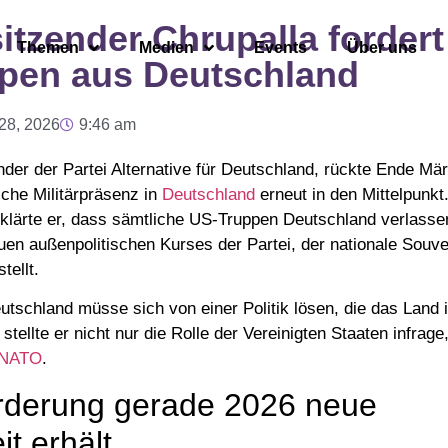
itzender Chrupalla forder
Themen
Medien
Events
Über uns
pen aus Deutschland
28, 2026
9:46 am
nder der Partei Alternative für Deutschland, rückte Ende Mä
sche Militärpräsenz in
Deutschland
erneut in den Mittelpunkt
klärte er, dass sämtliche US-Truppen Deutschland verlassen
uen außenpolitischen Kurses der Partei, der nationale Souve
tellt.
utschland müsse sich von einer Politik lösen, die das Land i
stellte er nicht nur die Rolle der Vereinigten Staaten infrage
NATO
.
rderung gerade 2026 neue
t erhält