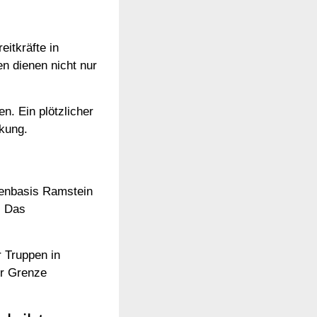
eitkräfte in
en dienen nicht nur
n. Ein plötzlicher
ckung.
ffenbasis Ramstein
. Das
r Truppen in
er Grenze