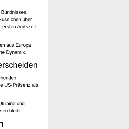
n Bündnisses.
kussionen über
r ersten Amtszeit
pen aus Europa
che Dynamik.
erscheiden
tehenden
die US-Präsenz als
Ukraine und
en bleibt.
n