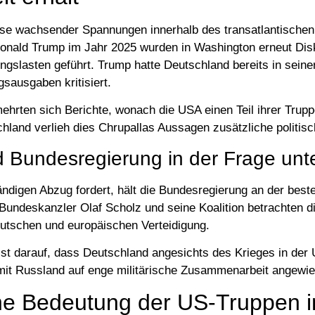
Phase wachsender Spannungen innerhalb des transatlantische
onald Trump im Jahr 2025 wurden in Washington erneut Dis
ungslasten geführt. Trump hatte Deutschland bereits in seine
gsausgaben kritisiert.
ehrten sich Berichte, wonach die USA einen Teil ihrer Trup
hland verlieh dies Chrupallas Aussagen zusätzliche politis
d Bundesregierung in der Frage unt
ändigen Abzug fordert, hält die Bundesregierung an der bes
. Bundeskanzler Olaf Scholz und seine Koalition betrachten 
eutschen und europäischen Verteidigung.
st darauf, dass Deutschland angesichts des Krieges in der 
t Russland auf enge militärische Zusammenarbeit angewies
che Bedeutung der US-Truppen i