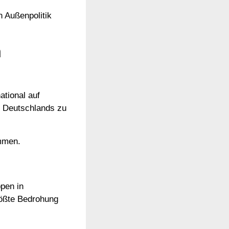
 Außenpolitik
n
ational auf
it Deutschlands zu
mmen.
ppen in
rößte Bedrohung