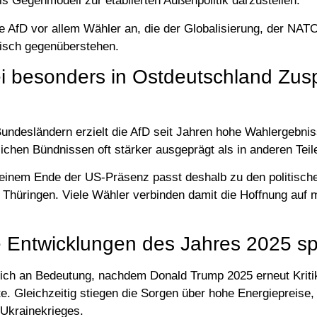
ls Gegenmodell zur etablierten Außenpolitik darzustellen.
ie AfD vor allem Wähler an, die der Globalisierung, der NAT
ptisch gegenüberstehen.
i besonders in Ostdeutschland Zus
ndesländern erzielt die AfD seit Jahren hohe Wahlergebniss
ichen Bündnissen oft stärker ausgeprägt als in anderen Tei
einem Ende der US-Präsenz passt deshalb zu den politisc
Thüringen. Viele Wähler verbinden damit die Hoffnung auf m
e Entwicklungen des Jahres 2025 sp
ich an Bedeutung, nachdem Donald Trump 2025 erneut Kriti
. Gleichzeitig stiegen die Sorgen über hohe Energiepreise, I
 Ukrainekrieges.